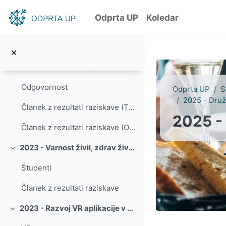
Preskoči na glavno vsebino
Dostopnost
Odprta UP
Koledar
Članek z rezultati raziskave (Spatium)
Članek z rezultati raziskave (Academica Turistica)
2022 - Učinkovitost poslovanja
Skrči
Odgovornost
Odprta UP
S
2025 - Dru
Članek z rezultati raziskave (Tourism: An International Interdisciplinary Journal)
2025 -
Članek z rezultati raziskave (Organizacija)
2023 - Varnost živil, zdrav življenjski slog in zaposlitev študentov v gostinstvu in turizmu
Skrči
Študenti
Članek z rezultati raziskave
2023 - Razvoj VR aplikacije v okviru projekta VR EU Hoteliers
Skrči