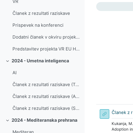
VR
Osnutek
Članek z rezultati raziskave
Prispevek na konferenci
Dodatni članek v okviru projekta, povezan z umetno inteligenco
Predstavitev projekta VR EU Hoteliers
2024 - Umetna inteligenca
Skrči
AI
Članek z rezultati raziskave (Tourism and Hospitality)
Članek z rezultati raziskave (Academica Turistica)
Članek z rezultati raziskave (Systems)
Članek z r
2024 - Mediteranska prehrana
Skrči
Kukanja, M.
Adoption i
Mediteran