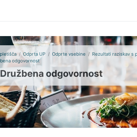
pletišča
Odprta UP
Odprte vsebine
Rezultati raziskav s 
žbena odgovornost
 Družbena odgovornost