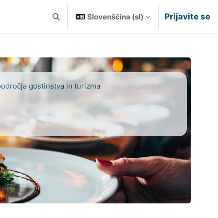
Prijavite se
Slovenščina ‎(sl)‎
Preklopi iskalni vnos
področja gostinstva in turizma