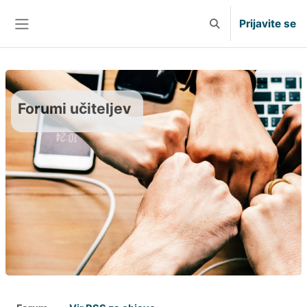
Preskoči na glavno vsebino
Prijavite se
Preklopi iskalni vno
Stransko polje
Forumi učiteljev