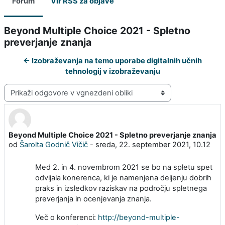
Forum
Vir RSS za objave
Beyond Multiple Choice 2021 - Spletno
preverjanje znanja
← Izobraževanja na temo uporabe digitalnih učnih
tehnologij v izobraževanju
Način prikaza
Beyond Multiple Choice 2021 - Spletno preverjanje znanja
Število odgovorov: 0
od
Šarolta Godnič Vičič
-
sreda, 22. september 2021, 10.12
Med 2. in 4. novembrom 2021 se bo na spletu spet
odvijala konerenca, ki je namenjena deljenju dobrih
praks in izsledkov raziskav na področju spletnega
preverjanja in ocenjevanja znanja.
Več o konferenci:
http://beyond-multiple-