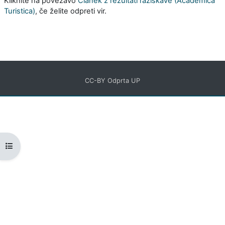
Kliknite na povezavo
Članek z rezultati raziskave (Academica
Turistica)
, če želite odpreti vir.
CC-BY Odprta UP
Odpri kazalo predmeta