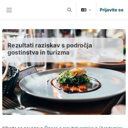
Preskoči na glavno vsebino
Prijavite se
Preklopi iskalni vnos
Stransko polje
Rezultati raziskav s področja
gostinstva in turizma
Zahteve zaključka