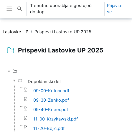
Preskoči na glavno vsebino
Trenutno uporabljate gostujoči
Prijavite
Preklopi iskalni vnos
dostop
se
Stransko polje
Lastovke UP
Prispevki Lastovke UP 2025
Prispevki Lastovke UP 2025
Zahteve zaključka
Dopoldanski del
09-00-Kutnar.pdf
09-30-Zenko.pdf
09-40-Kneer.pdf
11-00-Krzykawski.pdf
11-20-Bojic.pdf